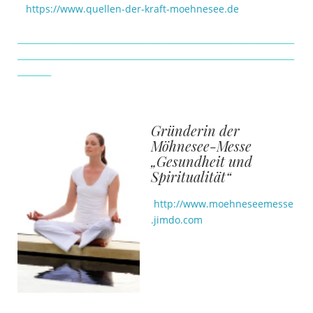
https://www.quellen-der-kraft-moehnesee.de
__________________________________________________________________
__________________________________________________________________
________
..
Gründerin der
Möhnesee-Messe
„Gesundheit und
Spiritualität“
http://www.moehneseemesse
.jimdo.com
…
….
……….
……
…..